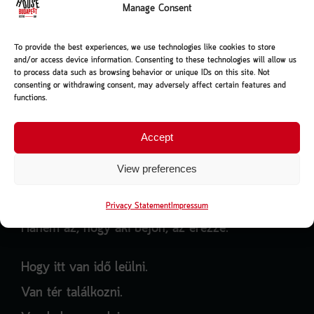
Manage Consent
Hogy az alapanyagokhoz tisztelettel nyúljanak.
Hogy a részletek számítsanak.
To provide the best experiences, we use technologies like cookies to store
and/or access device information. Consenting to these technologies will allow us
És hogy minden, ami kikerül a konyhából vagy a
to process data such as browsing behavior or unique IDs on this site. Not
consenting or withdrawing consent, may adversely affect certain features and
bárból, valódi legyen.
functions.
Accept
Mi a cél?
View preferences
Nem az, hogy mindenkihez szóljunk.
Privacy Statement
Impressum
Hanem az, hogy aki bejön, az érezze.
Hogy itt van idő leülni.
Van tér találkozni.