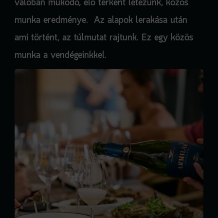
valóban működő, élő térként létezünk, közös
munka eredménye. Az alapok lerakása után
ami történt, az túlmutat rajtunk. Ez egy közös
munka a vendégeinkkel.