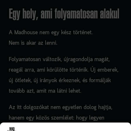
Egy hely, ami folyamatosan alakul
A
Madhouse
nem egy kész történet.
Nem is akar az lenni.
Folyamatosan változik, újragondolja magát,
reagál arra, ami körülötte történik. Új emberek,
új ötletek, új irányok érkeznek, és formálják
tovább azt, amit ma látni lehet.
Az itt dolgozókat nem egyetlen dolog hajtja,
hanem egy közös szemlélet: hogy legyen
értelme annak, amit csinálnak.