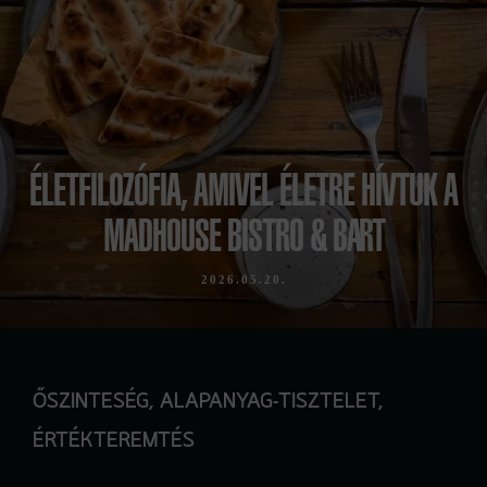
ÉLETFILOZÓFIA, AMIVEL ÉLETRE HÍVTUK A
MADHOUSE BISTRO & BART
2026.05.20.
ŐSZINTESÉG, ALAPANYAG-TISZTELET,
ÉRTÉKTEREMTÉS