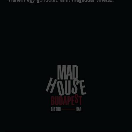
Hanem egy gondolat, amit magaddal vihetsz.